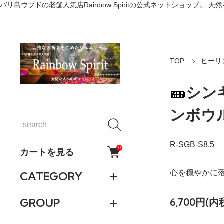
バリ島ウブドの老舗人気店Rainbow Spiritの公式ネットショッ
TOP
ヒーリ
シン
ンボウル
R-SGB-S8.5
0
カートを見る
心を穏やかに
CATEGORY
6,700円(内
GROUP