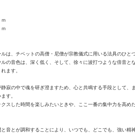
ｃｍ
ｃｍ
ールは、チベットの高僧・尼僧が宗教儀式に用いる法具のひと
ウルの音色は、深く低く、そして、徐々に波打つような倍音と
くれます。
が静寂の中で魂を研ぎ澄ますため、心と共鳴する手段として、
います。
ックスした時間を楽しみたいときや、ここ一番の集中力を高め
間と音とが調和することにより、いつでも、どこでも、強い精