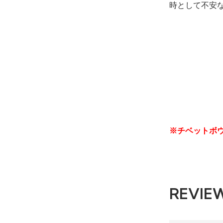
時として不安
※チベットボ
REVIE