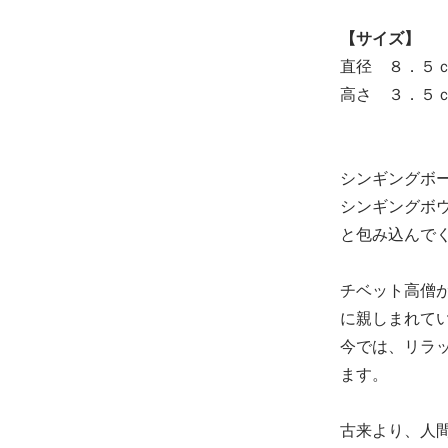
【サイズ】
直径 ８．５
高さ ３．５
シンギングボ
シンギングボ
と包み込んで
チベット高僧
に親しまれて
今では、リラ
ます。
古来より、人