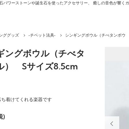
プ。 天然石パワーストーンや誕生石を使ったアクセサリー、 癒しの音色が響
ンググッズ
-チベット法具-
シンギングボウル（チべタンボウ
ギングボウル（チべタ
） Sサイズ8.5cm
落ち着けてくれる楽器です
税)