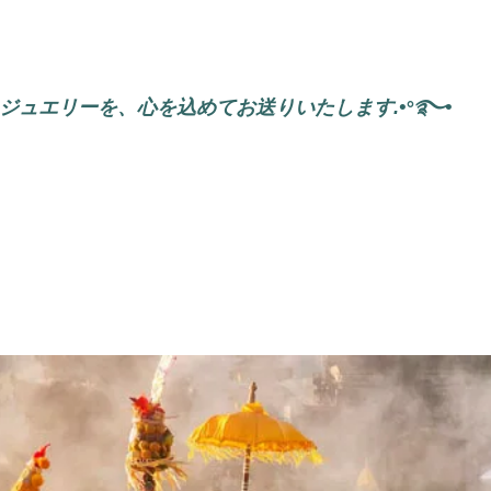
なるジュエリーを、心を込めてお送りいたします.•°࿐•