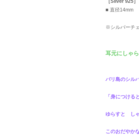
［Silver 925］
■ 直径14mm
※シルバーチ
耳元にしゃら
バリ島のシル
「身につける
ゆらすと し
このおだやか