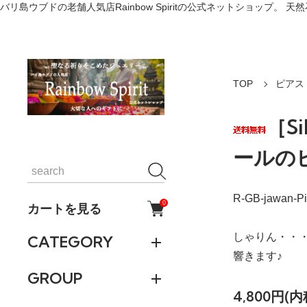
バリ島ウブドの老舗人気店Rainbow Spiritの公式ネットショッ
TOP
ピアス
［S
ールの
R-GB-jawan-P
0
カートを見る
しゃりん・・
CATEGORY
響きます♪
GROUP
4,800円(内