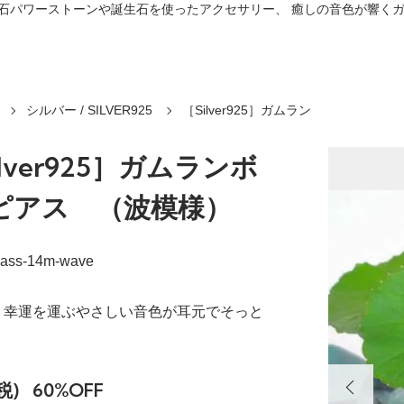
プ。 天然石パワーストーンや誕生石を使ったアクセサリー、 癒しの音色が響
シルバー / SILVER925
［Silver925］ガムラン
ilver925］ガムランボ
ピアス （波模様）
iass-14m-wave
・幸運を運ぶやさしい音色が耳元でそっと
税)
60%OFF