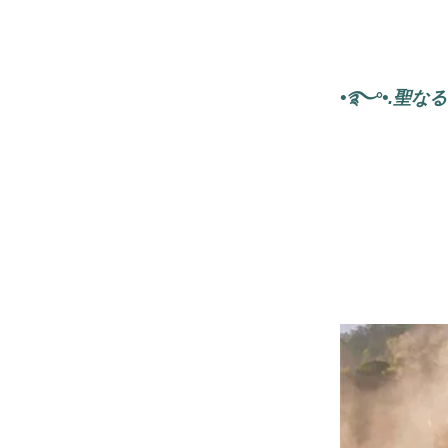
•࿐°•.聖