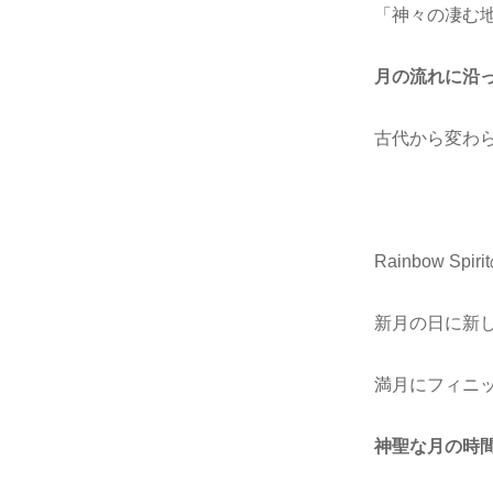
「神々の凄む
月の流れに沿
古代から変わ
Rainbow Sp
新月の日に新
満月にフィニ
神聖な月の時