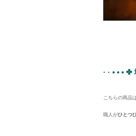
· · • •
こちらの商品はバ
職人が
ひとつ