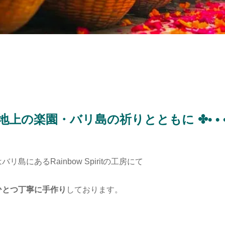
 • ✤ 地上の楽園・バリ島の祈りとともに ✤• • • 
リ島にあるRainbow Spiritの工房にて
ひとつ丁寧に手作り
しております。