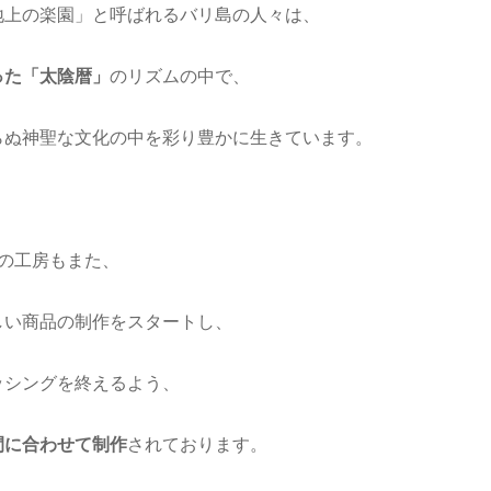
地上の楽園」と呼ばれるバリ島の人々は、
った「太陰暦」
のリズムの中で、
らぬ神聖な文化の中を彩り豊かに生きています。
iritの工房もまた、
しい商品の制作をスタートし、
ッシングを終えるよう、
間に合わせて制作
されております。