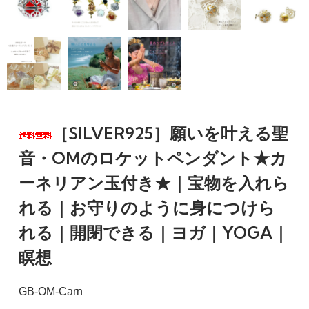
［SILVER925］願いを叶える聖
音・OMのロケットペンダント★カ
ーネリアン玉付き★｜宝物を入れら
れる｜お守りのように身につけら
れる｜開閉できる｜ヨガ｜YOGA｜
瞑想
GB-OM-Carn