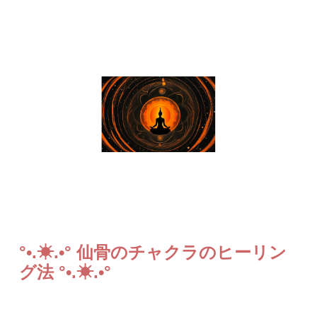
°•.☀︎.•° 仙骨のチャクラのヒーリン
グ法 °•.☀︎.•°