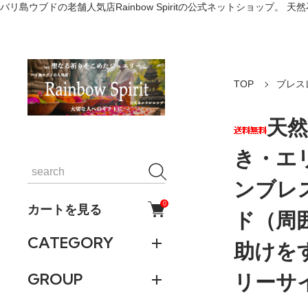
バリ島ウブドの老舗人気店Rainbow Spiritの公式ネットショッ
TOP
ブレス
天
き・エ
ンブレ
0
カートを見る
ド（周
CATEGORY
助けを
リーサ
GROUP