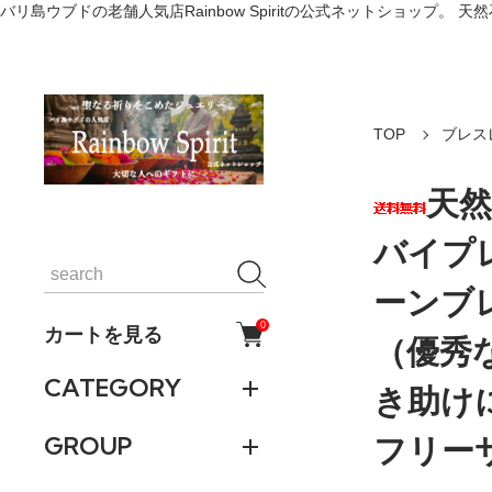
バリ島ウブドの老舗人気店Rainbow Spiritの公式ネットショッ
TOP
ブレス
天然
バイプ
ーンブ
0
カートを見る
（優秀
CATEGORY
き助け
フリー
GROUP