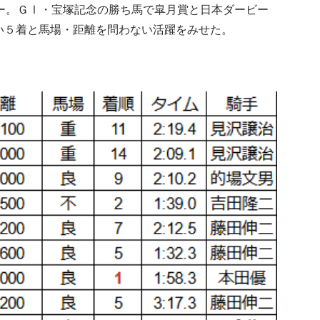
ヤー。ＧⅠ・宝塚記念の勝ち馬で皐月賞と日本ダービー
のない５着と馬場・距離を問わない活躍をみせた。