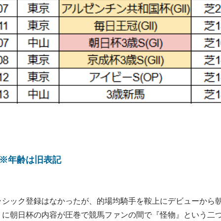
年)※年齢は旧表記
ラシック登録はなかったが、的場均騎手を鞍上にデビューから
くに朝日杯の内容が圧巻で競馬ファンの間で『怪物』という二