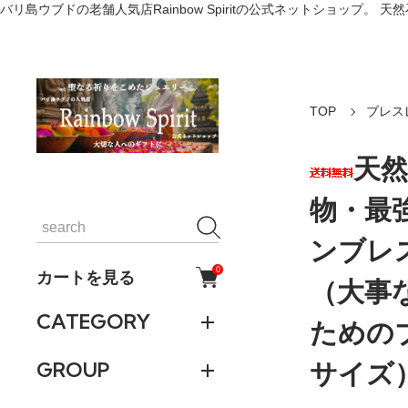
バリ島ウブドの老舗人気店Rainbow Spiritの公式ネットショッ
TOP
ブレス
天
物・最
ンブレ
0
カートを見る
（大事
CATEGORY
ための
サイズ
GROUP