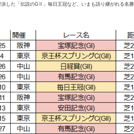
対決した「伝説のGⅡ」毎日王冠など、いまも語り継がれる名