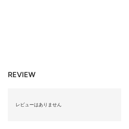
歳馬,古馬,距離,重賞,グレードレース,GⅠ,GⅡ,GⅢ,G
１,G２,G３,内回り,外回り,ハイペース,ミドルペース,ス
ローペース,母父,牝系,夢,ライバル,レコード,◎,馬券,万
馬券,開運,勝負運,勝ち守,馬頭観音 YOGA ヨガ 癒
し 潜在能力 金運 恋愛運 幸運 仕事運
REVIEW
レビューはありません