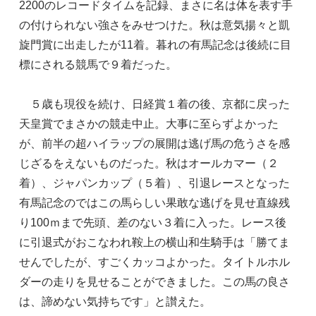
2200のレコードタイムを記録、まさに名は体を表す手
の付けられない強さをみせつけた。秋は意気揚々と凱
旋門賞に出走したが11着。暮れの有馬記念は後続に目
標にされる競馬で９着だった。
５歳も現役を続け、日経賞１着の後、京都に戻った
天皇賞でまさかの競走中止。大事に至らずよかった
が、前半の超ハイラップの展開は逃げ馬の危うさを感
じざるをえないものだった。秋はオールカマー（２
着）、ジャパンカップ（５着）、引退レースとなった
有馬記念のではこの馬らしい果敢な逃げを見せ直線残
り100ｍまで先頭、差のない３着に入った。レース後
に引退式がおこなわれ鞍上の横山和生騎手は「勝てま
せんでしたが、すごくカッコよかった。タイトルホル
ダーの走りを見せることができました。この馬の良さ
は、諦めない気持ちです」と讃えた。