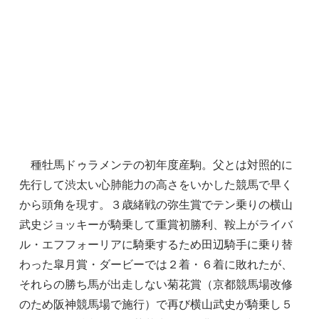
種牡馬ドゥラメンテの初年度産駒。父とは対照的に
先行して渋太い心肺能力の高さをいかした競馬で早く
から頭角を現す。３歳緒戦の弥生賞でテン乗りの横山
武史ジョッキーが騎乗して重賞初勝利、鞍上がライバ
ル・エフフォーリアに騎乗するため田辺騎手に乗り替
わった皐月賞・ダービーでは２着・６着に敗れたが、
それらの勝ち馬が出走しない菊花賞（京都競馬場改修
のため阪神競馬場で施行）で再び横山武史が騎乗し５