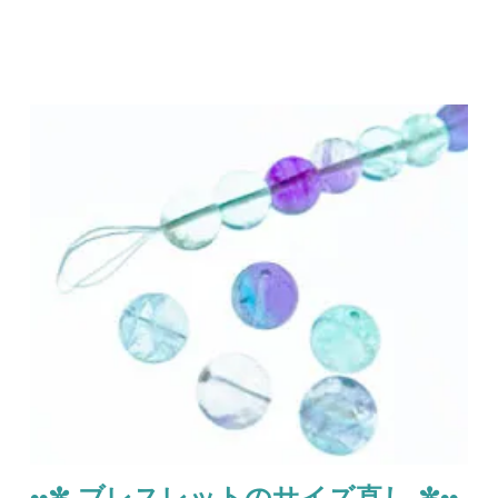
••✼ ブレスレットのサイズ直し ✼••