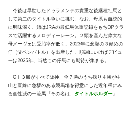
今後は早世したドゥラメンテの貴重な後継種牡馬と
して第二のタイトル争いに挑む。なお、母系も血統的
に興味深く、姉はJRAの最低馬体重記録をもちOPクラ
スで活躍するメロディーレーン。２頭を産んだ偉大な
母メーヴェは受胎率が低く、2023年に念願の３頭めの
仔（父ベンバトル）を出産した。順調にいけばデビュ
ーは2025年、当然この仔馬にも期待が集まる。
GⅠ３勝がすべて阪神、全７勝のうち残り４勝が中
山と直線に急坂のある競馬場を得意にした近年稀にみ
る個性派の一流馬『その名は、
タイトルホルダー
』