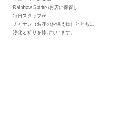
Rainbow Spiritのお店に保管し
毎日スタッフが
チャナン（お花のお供え物）とともに
浄化と祈りを捧げています。
人気 プレゼント ギフト 誕生日 記念日 男女兼
用 アクセサリー メンズ/レディース 金属アレルギ
ー ハンドメイド 手づくり 手仕事 ラッピング
お守り 誕生日プレゼント パワーストーン 天然石
スピリチュアル ヒーリング ブレスレット 数珠
バリ島 川田将雅 サンデーレレーシング 調教師
ルメール フォーエバーヤング 菊花賞 天皇賞 勝
ち馬 馬,ウマ,競馬,名馬,血統,配合,インブリード,アウ
トブリード,ニックス,サラブレッド,勝負服,大舞台,大レ
ース,馬場,良,ヤヤ重,稍重,重,不良,調教,馬なり,馬ナリ,馬
也,芝,ダート,ウッドチップ,ゲート,適性,新馬,２歳馬,３