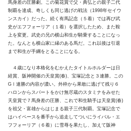
馬身差の圧勝劇。この菊花賞で父・典弘との親子二代
制覇を達成、奇しくも同じ逃げの戦法（1998年セイウ
ンスカイ）だった。続く有馬記念（５着）では再び武
史がエフフォーリア（１着）を選択したため、また鞍
上を変更。武史の兄の横山和生が騎乗することになっ
た。なんとも横山家に縁のある馬だ。これ以後は引退
まで和生が手綱をとることになる。
４歳になり本格化をむかえたタイトルホルダーは日
経賞、阪神開催の天皇賞(春)、宝塚記念と３連勝。この
GⅠ連勝の内容が濃い。外枠から果敢に逃げて残り６
ハロンからスパートをかけ無尽蔵のスタミナをみせた
天皇賞で７馬身差の圧勝、これで和生騎手は天皇賞(春)
を祖父・富雄からはじまる親子三代制覇。宝塚記念で
はハイペースを番手から追走してついにライバル・エ
フフォーリア（６着）に雪辱を果たし、加えて阪神