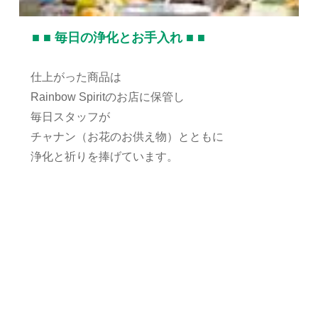
■ ■ 毎日の浄化とお手入れ ■ ■
仕上がった商品は
Rainbow Spiritのお店に保管し
毎日スタッフが
チャナン（お花のお供え物）とともに
浄化と祈りを捧げています。
人気 プレゼント ギフト 誕生日 記念日 男女兼
用 アクセサリー メンズ/レディース 金属アレルギ
ー ハンドメイド 手づくり 手仕事 ラッピング
お守り 誕生日プレゼント パワーストーン 天然石
スピリチュアル ヒーリング ブレスレット 数珠
バリ島 川田将雅 サンデーレレーシング 調教師
ルメール フォーエバーヤング 菊花賞 天皇賞 勝