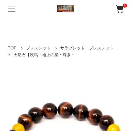
バリ島ウブドの老舗人気店Rainbow Spiritの公式ネットショップ。 天然
0
石パワーストーンや誕生石を使ったアクセサリー、 癒しの音色が響く
ガムランボールなど多数販売♪
TOP
ブレスレット
サラブレッド・ブレスレット
天然石【競馬・地上の星・輝き・