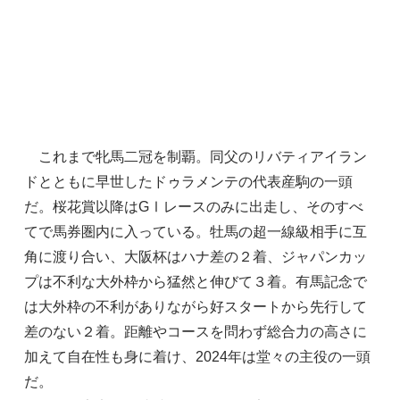
これまで牝馬二冠を制覇。同父のリバティアイラン
ドとともに早世したドゥラメンテの代表産駒の一頭
だ。桜花賞以降はGⅠレースのみに出走し、そのすべ
てで馬券圏内に入っている。牡馬の超一線級相手に互
角に渡り合い、大阪杯はハナ差の２着、ジャパンカッ
プは不利な大外枠から猛然と伸びて３着。有馬記念で
は大外枠の不利がありながら好スタートから先行して
差のない２着。距離やコースを問わず総合力の高さに
加えて自在性も身に着け、2024年は堂々の主役の一頭
だ。