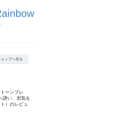
nbow
プ
ショップへ戻る
ストーンブレ
へ誘い、邪気を
ット）のレビュ