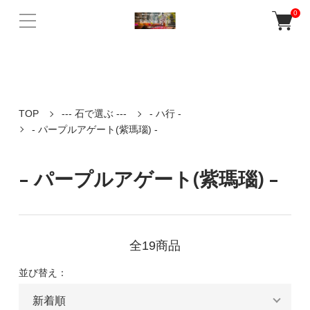
バリ島ウブドの老舗人気店Rainbow Spiritの公式ネットショップ。 天然
0
石パワーストーンや誕生石を使ったアクセサリー、 癒しの音色が響く
ガムランボールなど多数販売♪
TOP
--- 石で選ぶ ---
- ハ行 -
- パープルアゲート(紫瑪瑙) -
- パープルアゲート(紫瑪瑙) -
全19商品
並び替え：