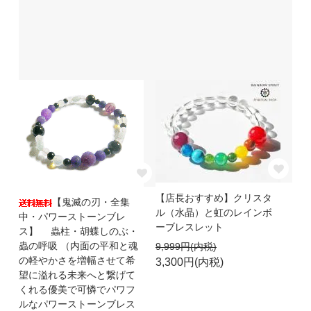
【店長おすすめ】クリスタ
【鬼滅の刃・全集
ル（水晶）と虹のレインボ
中・パワーストーンブレ
ーブレスレット
ス】 蟲柱・胡蝶しのぶ・
蟲の呼吸 （内面の平和と魂
9,999円(内税)
の軽やかさを増幅させて希
3,300円(内税)
望に溢れる未来へと繋げて
くれる優美で可憐でパワフ
ルなパワーストーンブレス