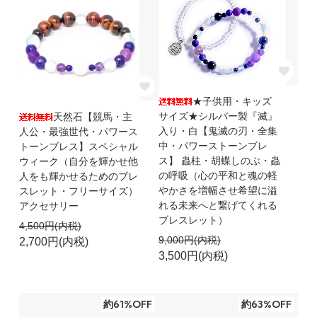
★子供用・キッズ
サイズ★シルバー製『滅』
天然石【競馬・主
入り・白【鬼滅の刃・全集
人公・最強世代・パワース
中・パワーストーンブレ
トーンブレス】スペシャル
ス】 蟲柱・胡蝶しのぶ・蟲
ウィーク（自分を輝かせ他
の呼吸（心の平和と魂の軽
人をも輝かせるためのブレ
やかさを増幅させ希望に溢
スレット・フリーサイズ）
れる未来へと繋げてくれる
アクセサリー
ブレスレット）
4,500円(内税)
9,000円(内税)
2,700円(内税)
3,500円(内税)
約61%OFF
約63%OFF