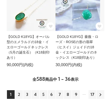
【GOLD K18YG】オーバル
【GOLD K18YG】薔薇・ロ
型のエメラルドの18金・イ
ーズ・ROSEの形の翡翠
エローゴールドネックレス
（ヒスイ）ジェイドの18
（5月の誕生石）（K18刻印
金・イエローゴールドのネ
あり）
ックレス（K18刻印あり）
90,000円(内税)
30,000円(内税)
588
1 - 36
全
商品中
表示
1
2
3
4
5
6
7
8
9
17