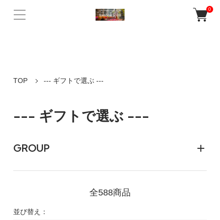
バリ島ウブドの老舗人気店Rainbow Spiritの公式ネットショップ。 天然
0
石パワーストーンや誕生石を使ったアクセサリー、 癒しの音色が響く
ガムランボールなど多数販売♪
TOP
--- ギフトで選ぶ ---
--- ギフトで選ぶ ---
GROUP
全588商品
並び替え：