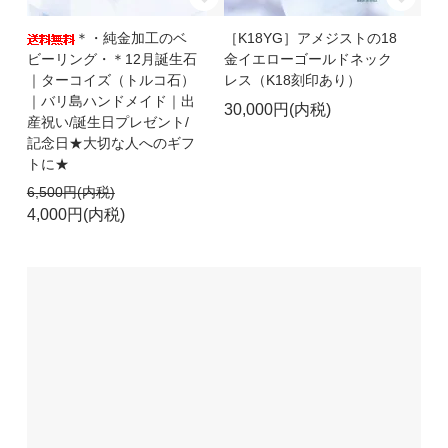
＊・純金加工のベ
［K18YG］アメジストの18
ビーリング・＊12月誕生石
金イエローゴールドネック
｜ターコイズ（トルコ石）
レス（K18刻印あり）
｜バリ島ハンドメイド｜出
30,000円(内税)
産祝い/誕生日プレゼント/
記念日★大切な人へのギフ
トに★
6,500円(内税)
4,000円(内税)