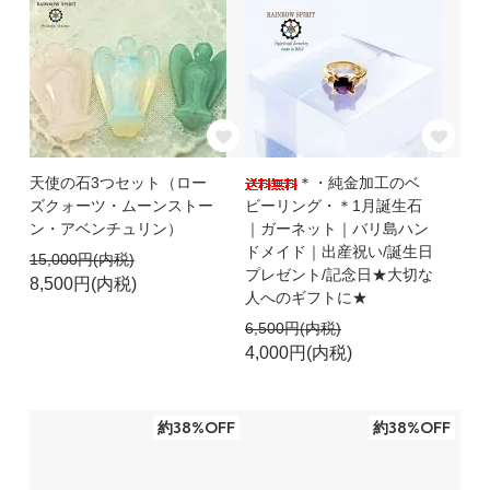
天使の石3つセット（ロー
＊・純金加工のベ
ズクォーツ・ムーンストー
ビーリング・＊1月誕生石
ン・アベンチュリン）
｜ガーネット｜バリ島ハン
ドメイド｜出産祝い/誕生日
15,000円(内税)
プレゼント/記念日★大切な
8,500円(内税)
人へのギフトに★
6,500円(内税)
4,000円(内税)
約38%OFF
約38%OFF