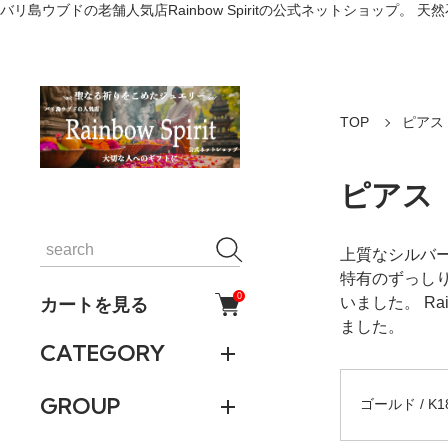
バリ島ウブドの老舗人気店Rainbow Spiritの公式ネットショッ
TOP
ピアス
ピアス
上質なシルバー
特有のずっし
0
カートを見る
いました。 R
ました。
CATEGORY
GROUP
ゴールド / K1