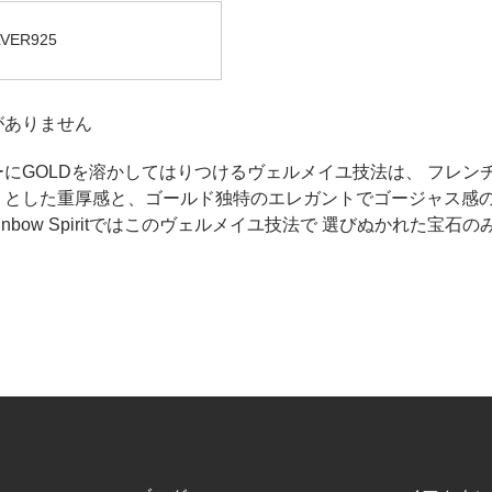
VER925
がありません
にGOLDを溶かしてはりつけるヴェルメイユ技法は、 フレン
りとした重厚感と、ゴールド独特のエレガントでゴージャス感の
ainbow Spiritではこのヴェルメイユ技法で 選びぬかれた