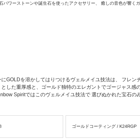
プ。 天然石パワーストーンや誕生石を使ったアクセサリー、 癒しの音色が響
にGOLDを溶かしてはりつけるヴェルメイユ技法は、 フレン
りとした重厚感と、ゴールド独特のエレガントでゴージャス感の
ainbow Spiritではこのヴェルメイユ技法で 選びぬかれた
8
ゴールドコーティング / K24RGP